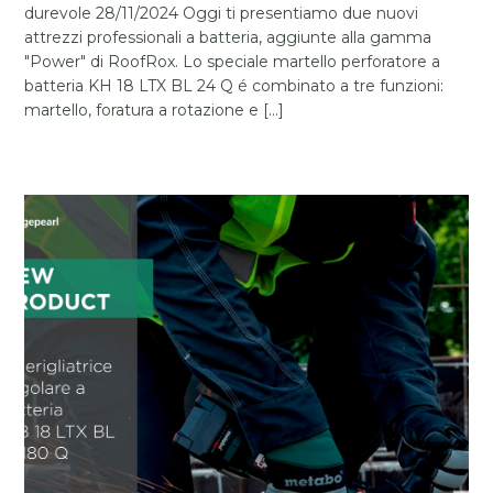
durevole 28/11/2024 Oggi ti presentiamo due nuovi
attrezzi professionali a batteria, aggiunte alla gamma
"Power" di RoofRox. Lo speciale martello perforatore a
batteria KH 18 LTX BL 24 Q é combinato a tre funzioni:
martello, foratura a rotazione e [...]