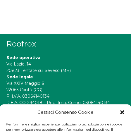
Roofrox
Sede operativa
Via Lazio, 14
20823 Lentate sul Seveso (MB)
Sede legale
Via XXIV Maggio 6
22063 Cantù (CO)
P. I.V.A. 03064140134
R.E.A. CO-294018 – Reg. Imp. Como: 03064140134
info@roofrox.com
Gestisci Consenso Cookie
Tel.
+39 031 789959
Per fornire le migliori esperienze, utilizziamo tecnologie come i cookie
per memorizzare e/o accedere alle informazioni del dispositivo. Il
Fax. +39 031 7940098